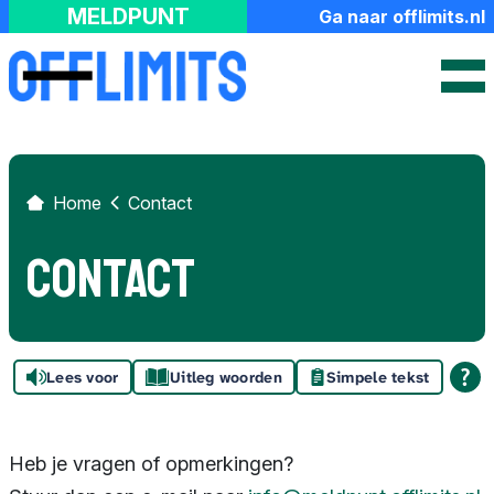
FAQ
MELDPUNT
Ga naar offlimits.nl
Hash Check Service
Over het meldpunt
Contact
Home
Contact
Contact
Lees voor
Uitleg woorden
Simpele tekst
Heb je vragen of opmerkingen?