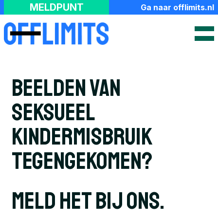
FAQ
MELDPUNT
Ga naar offlimits.nl
Hash Check Service
Over het meldpunt
Contact
Beelden van
seksueel
kindermisbruik
tegengekomen?
Meld het bij ons.