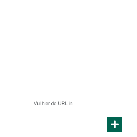
DOE EEN MELDING
Ben je op internet een foto of video
tegengekomen van seksueel
kindermisbruik?
Plak hieronder de URL's
URL